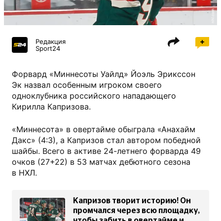
nhl.com
Редакция
Sport24
Форвард «Миннесоты Уайлд» Йоэль Эрикссон
Эк назвал особенным игроком своего
одноклубника российского нападающего
Кирилла Капризова.
«Миннесота» в овертайме обыграла «Анахайм
Дакс» (4:3), а Капризов стал автором победной
шайбы. Всего в активе 24-летнего форварда 49
очков (27+22) в 53 матчах дебютного сезона
в НХЛ.
Капризов творит историю! Он
промчался через всю площадку,
чтобы забить в овертайме и