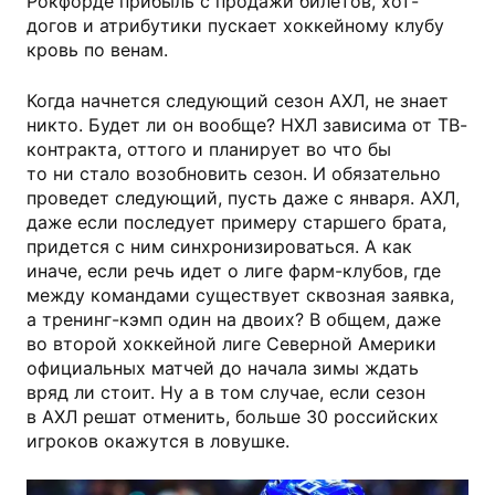
Рокфорде прибыль с продажи билетов, хот-
догов и атрибутики пускает хоккейному клубу
кровь по венам.
Когда начнется следующий сезон АХЛ, не знает
никто. Будет ли он вообще? НХЛ зависима от ТВ-
контракта, оттого и планирует во что бы
то ни стало возобновить сезон. И обязательно
проведет следующий, пусть даже с января. АХЛ,
даже если последует примеру старшего брата,
придется с ним синхронизироваться. А как
иначе, если речь идет о лиге фарм-клубов, где
между командами существует сквозная заявка,
а тренинг-кэмп один на двоих? В общем, даже
во второй хоккейной лиге Северной Америки
официальных матчей до начала зимы ждать
вряд ли стоит. Ну а в том случае, если сезон
в АХЛ решат отменить, больше 30 российских
игроков окажутся в ловушке.