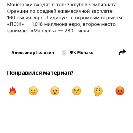
Монегаски входят в топ-3 клубов чемпионата
Франции по средней ежемесячной зарплате —
160 тысяч евро. Лидирует с огромным отрывом
«ПСЖ» — 1,016 миллиона евро, второе место
занимает «Марсель» — 280 тысяч.
Александр Головин
ФК Монако
Лига 1
Виссам Бен-Йеддер
Кевин Фолланд
Понравился материал?