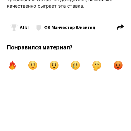
качественно сыграет эта ставка.
АПЛ
ФК Манчестер Юнайтед
ФК Аякс Амстердам
Антони
Эрик тен Хаг
Маркус Рэшфорд
Понравился материал?
Джейдон Санчо