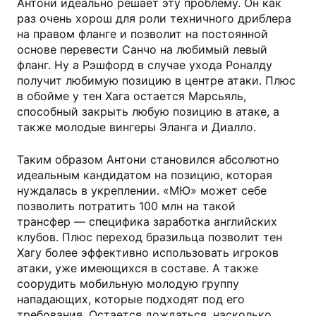
Антони идеально решает эту проблему. Он как
раз очень хорош для роли техничного дриблера
на правом фланге и позволит на постоянной
основе перевести Санчо на любимый левый
фланг. Ну а Рэшфорд в случае ухода Роналду
получит любимую позицию в центре атаки. Плюс
в обойме у тен Хага остается Марсьяль,
способный закрыть любую позицию в атаке, а
также молодые вингеры Эланга и Диалло.
Таким образом Антони становился абсолютно
идеальным кандидатом на позицию, которая
нуждалась в укреплении. «МЮ» может себе
позволить потратить 100 млн на такой
трансфер — специфика заработка английских
клубов. Плюс переход бразильца позволит тен
Хагу более эффективно использовать игроков
атаки, уже имеющихся в составе. А также
соорудить мобильную молодую группу
нападающих, которые подходят под его
требования. Остается дождаться, насколько