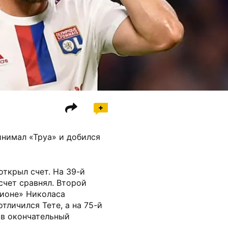
инимал «Труа» и добился
открыл счет. На 39-й
счет сравнял. Второй
Лионе» Николаса
тличился Тете, а на 75-й
ив окончательный