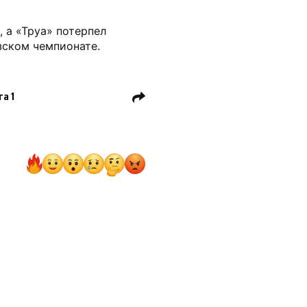
, а «Труа» потерпел
зском чемпионате.
га 1