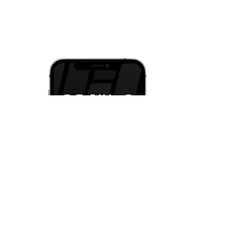
и iOS
струкции
ция
ательское соглашение