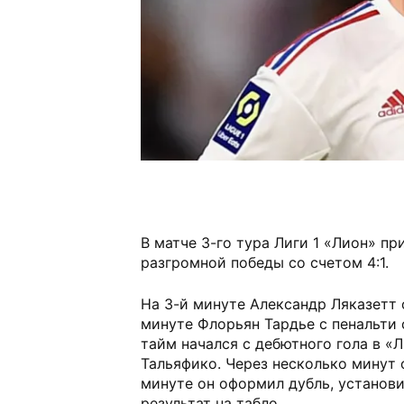
В матче 3-го тура Лиги 1 «Лион» пр
разгромной победы со счетом 4:1.
На 3-й минуте Александр Ляказетт 
минуте Флорьян Тардье с пенальти 
тайм начался с дебютного гола в «
Тальяфико. Через несколько минут о
минуте он оформил дубль, установ
результат на табло.