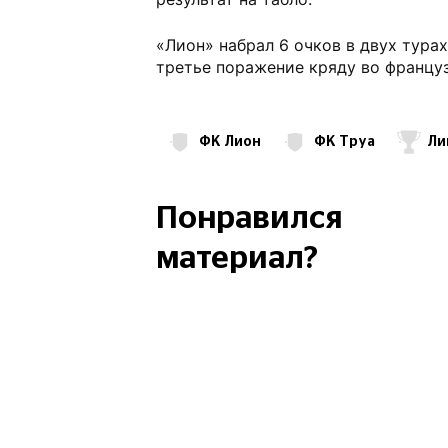
«Лион» набрал 6 очков в двух турах
третье поражение кряду во францу
ФК Лион
ФК Труа
Ли
Николас Тальяфико
Понравился
материал?