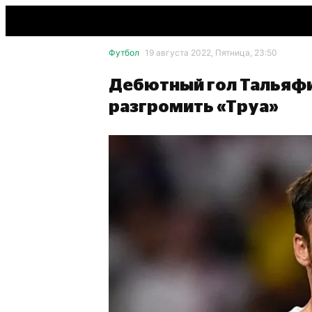
Футбол
19 августа 2022, Пятница, 23:50
Дебютный гол Тальяфи
разгромить «Труа»