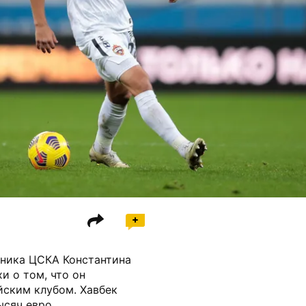
тника ЦСКА Константина
и о том, что он
йским клубом. Хавбек
ысяч евро.