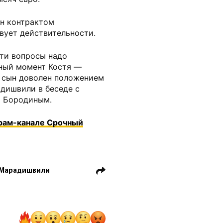
ен контрактом
вует действительности.
Эти вопросы надо
нный момент Костя —
й сын доволен положением
адишвили в беседе с
м Бородиным.
грам-канале Срочный
 Марадишвили