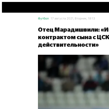
Футбол
17 августа 2021, Вторник, 18:13
Отец Марадишвили: «И
контрактом сына с ЦСК
действительности»