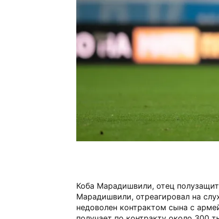
Коба Марадишвили, отец полузащи
Марадишвили, отреагировал на слух
недоволен контрактом сына с арме
получает по контракту около 300 т