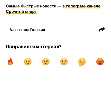
Самые быстрые новости —
в телеграм-канале
Срочный спорт
Александр Головин
Сборная России по футболу
Юссуф Поульсен
Понравился материал?
Сборная Дании по футболу
Евро 2024