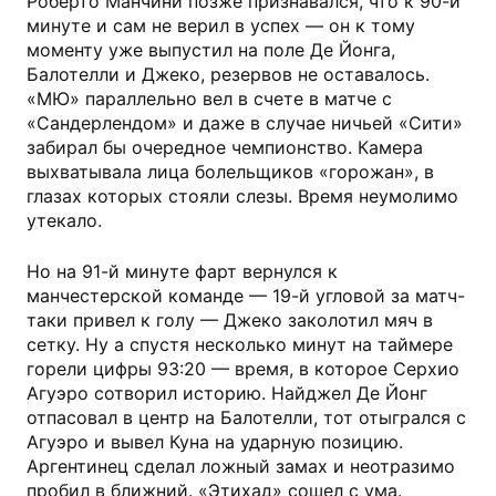
Роберто Манчини позже признавался, что к 90-й
минуте и сам не верил в успех — он к тому
моменту уже выпустил на поле Де Йонга,
Балотелли и Джеко, резервов не оставалось.
«МЮ» параллельно вел в счете в матче с
«Сандерлендом» и даже в случае ничьей «Сити»
забирал бы очередное чемпионство. Камера
выхватывала лица болельщиков «горожан», в
глазах которых стояли слезы. Время неумолимо
утекало.
Но на 91-й минуте фарт вернулся к
манчестерской команде — 19-й угловой за матч-
таки привел к голу — Джеко заколотил мяч в
сетку. Ну а спустя несколько минут на таймере
горели цифры 93:20 — время, в которое Серхио
Агуэро сотворил историю. Найджел Де Йонг
отпасовал в центр на Балотелли, тот отыгрался с
Агуэро и вывел Куна на ударную позицию.
Аргентинец сделал ложный замах и неотразимо
пробил в ближний. «Этихад» сошел с ума.