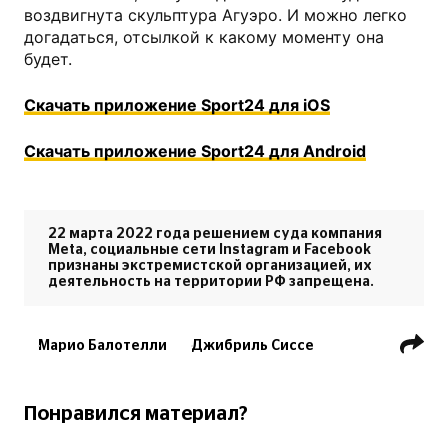
воздвигнута скульптура Агуэро. И можно легко
догадаться, отсылкой к какому моменту она
будет.
Скачать приложение Sport24 для iOS
Скачать приложение Sport24 для Android
22 марта 2022 года решением суда компания
Meta, социальные сети Instagram и Facebook
признаны экстремистской организацией, их
деятельность на территории РФ запрещена.
Марио Балотелли
Джибриль Сиссе
ФК КПР
АПЛ
Пабло Сабалета
Серхио Агуэро
ФК Манчестер Сити
Понравился материал?
Эдин Джеко