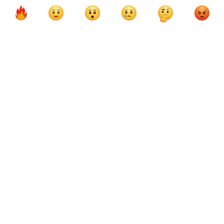
ФК Манчестер Юнайтед