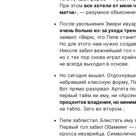
При этом
все хотели от меня 
матча
», — разумное объяснени
После увольнения Эмери ивуар
очень больно из-за ухода трен
заявил: «Верю, что Пепе стане
Но для этого нам нужно создав
Николя забил важнейший гол «
но с тех пор снова играл край
не всегда выходил в основе.
Но сегодня вышел. Отдохнувши
набравший классную форму, Пе
Вот прямо разорвал. Артета п
первый тайм ни ему, ни «Арсен
процентов владения, но мини
на табло. Зато во втором…
Пепе заблистал. Блистать ему 
Первый гол забил Обамеянг — 
кросса ивуарийца. Символично