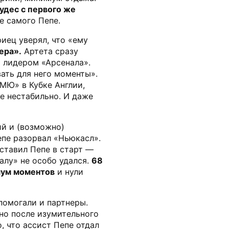
чудес с первого же
е самого Пепе.
иец уверял, что «ему
ера».
Артета сразу
т лидером «Арсенала».
ать для него моменты».
МЮ» в Кубке Англии,
не нестабильно. И даже
й и (возможно)
пе разорвал «Ньюкасл».
оставил Пепе в старт —
алу» не особо удался.
68
мум моментов
и нули
помогали и партнеры.
но после изумительного
, что ассист Пепе отдал