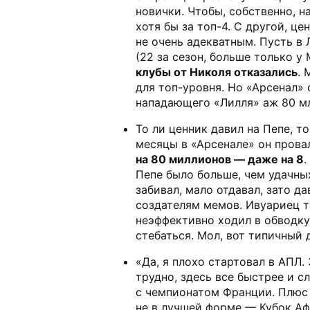
новички. Чтобы, собственно, н
хотя бы за топ-4. С другой, це
не очень адекватным. Пусть в 
(22 за сезон, больше только у
клубы от Николя отказались
. 
для топ-уровня. Но «Арсенал» 
нападающего «Лилля» аж 80 мл
То ли ценник давил на Пепе, т
месяцы в «Арсенале» он прова
на 80 миллионов — даже на 8
.
Пепе было больше, чем удачны
забивал, мало отдавал, зато д
создателям мемов. Ивуариец т
неэффективно ходил в обводку,
стебаться. Мол, вот типичный 
«Да, я плохо стартовал в АПЛ. 
трудно, здесь все быстрее и 
с чемпионатом Франции. Плюс
не в лучшей форме — Кубок Аф