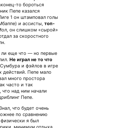
аконец-то бороться
нник Пепе казался
Лиге 1 он штамповал голы
 Мбаппе) и ассисты,
топ-
Мол, он слишком «сырой»
отдал за скоростного
н.
о ли еще что — но первые
лил.
Не играл не то что
 Сумбура и фэйлов в игре
х действий. Пепе мало
авал много простора
ак часто и так
 что над ним начали
дриблинг Пепе.
Знал, что будет очень
сложнее по сравнению
 физически я был
рики, минимум отдыха.