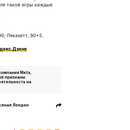
оля такой игры каждые
р
90; Ляказетт, 90+5.
ндекс.Дзене
компания Meta,
ook признаны
еятельность на
сенал Лондон