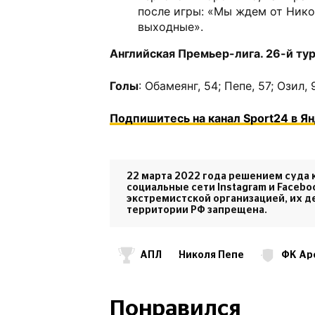
после игры: «Мы ждем от Ник
выходные».
Английская Премьер-лига. 26-й ту
Голы
: Обамеянг, 54; Пепе, 57; Озил, 
Подпишитесь на канал Sport24 в Я
22 марта 2022 года решением суда 
социальные сети Instagram и Faceb
экстремистской организацией, их д
территории РФ запрещена.
АПЛ
Николя Пепе
ФК Ар
ФК Ньюкасл
Понравился