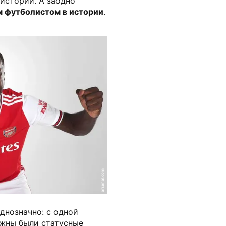
истории. А заодно
 футболистом в истории
.
arsenal.com
днозначно: с одной
ужны были статусные