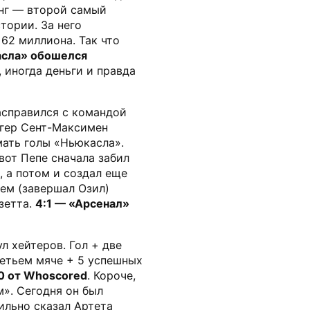
нг — второй самый
тории. За него
62 миллиона. Так что
асла» обошелся
у, иногда деньги и правда
асправился с командой
нгер Сент-Максимен
ать голы «Ньюкасла».
вот Пепе сначала забил
, а потом и создал еще
ьем (завершал Озил)
зетта.
4:1 — «Арсенал»
л хейтеров. Гол + две
ретьем мяче + 5 успешных
0 от Whoscored
. Короче,
». Сегодня он был
ильно сказал Артета