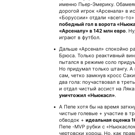
именно Пьер-Эмерику. Обамея
дорогой игрок «Арсенала» в ис
«Боруссии» отдали «всего-то» 
победный гол в ворота «Ньюк
«Арсеналу» в 142 млн евро
. Н
играют в футбол.
Дальше «Арсенал» спокойно р
Брюса. Только реактивный ви
пытался в режиме соло придум
Но придумал только штангу. А 
сам, четко замкнув кросс Саки
два гола: поучаствовал в трет
и отдал чистый ассист на Ляка
уничтожил «Ньюкасл»
.
А Пепе хотя бы на время заткну
чистые голевые + участие в т
обводок +
идеальная оценка 1
Пепе -MVP рубки с «Ньюкаслом
чертовски хорош. Но, как прав