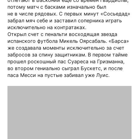
отлетают в Басконии еще со времен Гвардиолы,
потому матч с басками изначально был
не в числе рядовых. С первых минут «Сосьедад»
забрал мяч себе и заставил соперника играть
исключительно на контратаках.
Открыл счет с пенальти восходящая звезда
испанского футбола Микель Оярсабаль. «Барса»
же создавала моменты исключительно за счет
забросов за спину защитникам. В первом тайме
прошел роскошный пас Суареса на Гризманна,
во втором гениально сыграл Бускетс, и после
паса Месси на пустые забивал уже Луис.