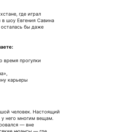
хстане, где играл
 в шоу Евгения Савина
 осталась бы даже
наете:
во время прогулки
а»,
ину карьеры
ьшой человек. Настоящий
 у него многим вещам.
ровался — вне
всякие нюансы — где