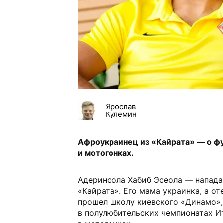
Ярослав
Кулемин
Афроукраинец из «Кайрата» — о ф
и мотогонках.
Адеринсола Хабиб Эсеола — напад
«Кайрата». Его мама украинка, а о
прошел школу киевского «Динамо»,
в полулюбительских чемпионатах И