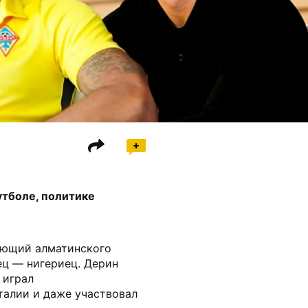
утболе, политике
ающий алматинского
тец — нигериец. Дерин
 играл
талии и даже участвовал