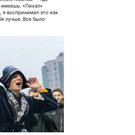
е имеешь. «Пихал»
, я воспринимал это как
бя лучше. Все было
РИА Новости