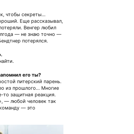
ак, чтобы секреты…
хороший. Еще рассказывал,
потеряли. Венгер любил
олгода — не знаю точно —
Бендтнер потерялся.
.
найти.
запомнил его ты?
ростой питерский парень.
део из прошлого… Многие
де-то защитная реакция.
, — любой человек так
 команду — это