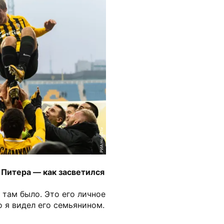
РИА Новости
 Питера — как засветился
о там было. Это его личное
о я видел его семьянином.