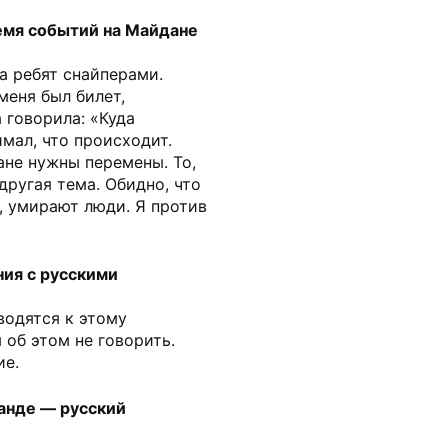
емя событий на Майдане
а ребят снайперами.
меня был билет,
 говорила: «Куда
мал, что происходит.
ане нужны перемены. То,
другая тема. Обидно, что
а, умирают люди. Я против
ия с русскими
водятся к этому
 об этом не говорить.
ие.
манде — русский