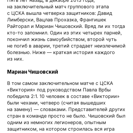
Пять лет назад, в декабре 2013 года,
на заключительный матч группового этапа
с ЦСКА вышла четверка защитников: Давид
Лимберски, Вацлав Прохазка, Франтишек
Райторал и Мариан Чишовский. Вряд ли их тогда
кто-то запомнил. Один из этих четырех парней,
покончил жизнь самоубийством, второй чуть
не погиб в аварии, третий страдает неизлечимой
болезнью. Ниже — краткая история каждого
из них.
Мариан Чишовский
В том самом заключительном матче с ЦСКА
«Виктория» под руководством Павла Врбы
победила 2:1. 10 человек в составе «Виктории»
были чехами, четверо (считая вышедших
на замену) — словаками. Представителей других
стран в команде просто не было. Чишовский был
одним из немногих легионеров, опытным
защитником, на котором строилась вся игра