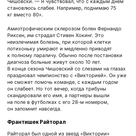
Чишовски. — Я чувствовал, что с каждым днем
становлюсь слабее. Например, поднимаю 75
кг вместо 80».
Амиотрофическим склерозом болен Фернандо
Риксен, им страдал Стивен Хокинг. Это
неизлечимая болезнь, при которой клетки
потихоньку умирают и медленно приводят
к полному параличу. Обычно после постановки
диагноза больные живут около 10 лет.
В конце сезона Чишовский со слезами на глазах
праздновал чемпионство с «Викторией». Он уже
не сможет помочь команде, с каждым годом
он слабеет. Но тот вечер, когда трибуны
скандировали его имя, а партнеры вышли
на поле в футболках с его 28-м номером,
он запомнит навсегда.
Франтишек Райторал
Райторал был одной из звезд «Виктории»