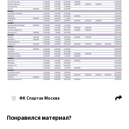
ФК Спартак Москва
ПФК ЦСКА Москва
Лига чемпионов
Понравился материал?