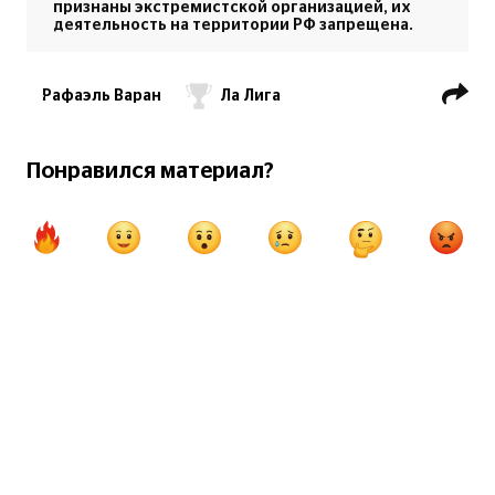
признаны экстремистской организацией, их
деятельность на территории РФ запрещена.
Рафаэль Варан
Ла Лига
ФК Реал Мадрид
ПФК ЦСКА Москва
Понравился материал?
Альваро Одриосола
Гарет Бэйл
Серхио Рамос
Хулен Лопетеги
Лига чемпионов