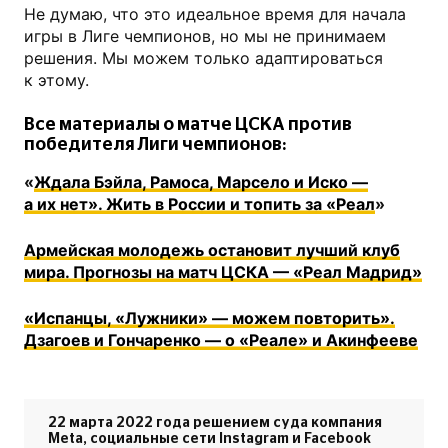
Не думаю, что это идеальное время для начала
игры в Лиге чемпионов, но мы не принимаем
решения. Мы можем только адаптироваться
к этому.
Все материалы о матче ЦСКА против
победителя Лиги чемпионов:
«
Ждала Бэйла, Рамоса, Марсело и Иско —
а их нет». Жить в России и топить за «Реал
»
Армейская молодежь остановит лучший клуб
мира. Прогнозы на матч ЦСКА — «Реал Мадрид»
«Испанцы, «Лужники» — можем повторить».
Дзагоев и Гончаренко — о «Реале» и Акинфееве
22 марта 2022 года решением суда компания
Meta, социальные сети Instagram и Facebook