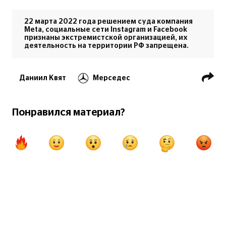
22 марта 2022 года решением суда компания
Meta, социальные сети Instagram и Facebook
признаны экстремистской организацией, их
деятельность на территории РФ запрещена.
Даниил Квят
Мерседес
Феррари
Формула-1
Формула-1 в Cочи
Льюис Хэмилтон
Понравился материал?
Валттери Боттас
Шарль Леклер
Торо Россо
Автоспорт
Владимир Путин