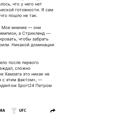
ось, что у него нет
ческой готовности. Я сам
что пошло не так.
. Мое мнение — они
чемпион, а Стрикленд —
ировать, чтобы забрать
орили. Никакой доминации
ело после первого
беждал, сложно
е Хамзата это никак не
я с этим фактом», —
ондентом Sport24 Петром
МА
UFC