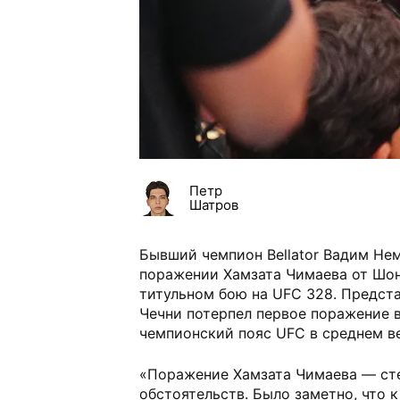
Петр
Шатров
Бывший чемпион Bellator Вадим Не
поражении Хамзата Чимаева от Шон
титульном бою на UFC 328. Предс
Чечни потерпел первое поражение в
чемпионский пояс UFC в среднем ве
«Поражение Хамзата Чимаева — ст
обстоятельств. Было заметно, что 