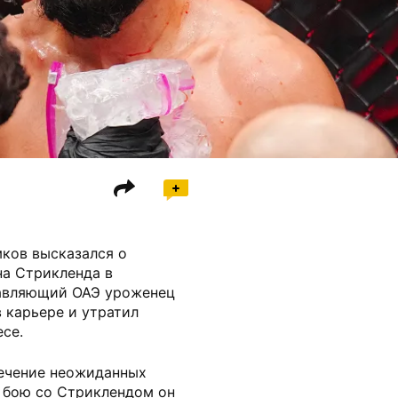
мков высказался о
а Стрикленда в
тавляющий ОАЭ уроженец
 карьере и утратил
се.
ечение неожиданных
к бою со Стриклендом он