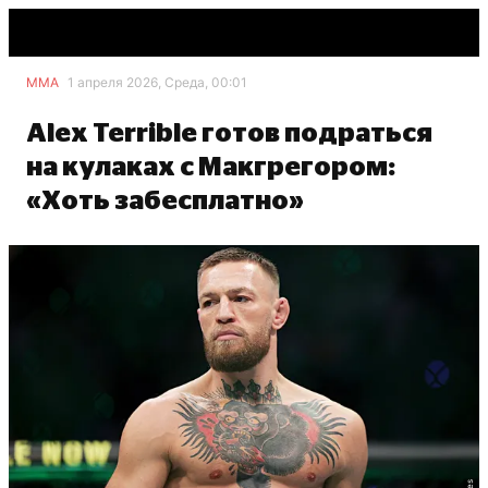
ММА
1 апреля 2026, Среда, 00:01
Alex Terrible готов подраться
на кулаках с Макгрегором:
«Хоть забесплатно»