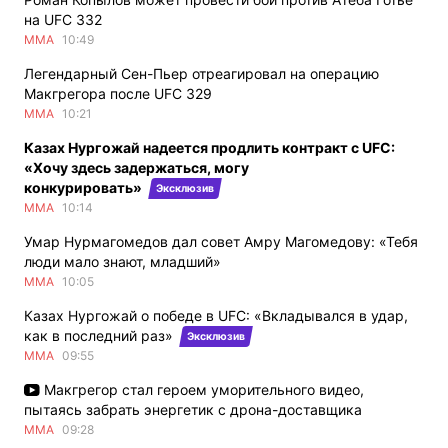
на UFC 332
ММА
10:49
Легендарный Сен-Пьер отреагировал на операцию
Макгрегора после UFC 329
ММА
10:21
Казах Нургожай надеется продлить контракт с UFC:
«Хочу здесь задержаться, могу
конкурировать»
Эксклюзив
ММА
10:14
Умар Нурмагомедов дал совет Амру Магомедову: «Тебя
люди мало знают, младший»
ММА
10:05
Казах Нургожай о победе в UFC: «Вкладывался в удар,
как в последний раз»
Эксклюзив
ММА
09:55
Макгрегор стал героем уморительного видео,
пытаясь забрать энергетик с дрона-доставщика
ММА
09:28