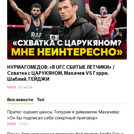
НУРМАГОМЕДОВ: «В UFC СБИТЫЕ ЛЕТЧИКИ» /
Схватка с ЦАРУКЯНОМ, Махачев VS Гэрри,
Шаблий, ГЕЙДЖИ
ММА
30 июля
Все новости
Топ
Пратес оценил шансы Топурии в дивизионе Махачева:
«Он бы подписал себе смертный приговор»
ММА
11:00
Роман Копылов может провести бой против Атеба Готье