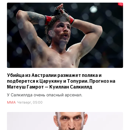
Убийца из Австралии размажет поляка и
подберется к Царукяну и Топурии. Прогноз на
Матеуш Гамрот — Куиллан Салкиллд
У Салкиллда очень опасный арсенал.
ММА
Четверг, 05:00