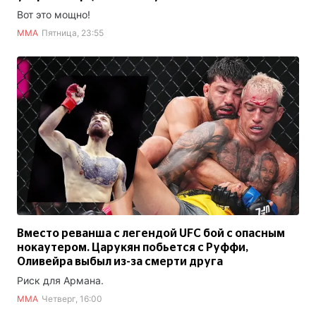
Вот это мощно!
ММА
Пятница, 23:55
Вместо реванша с легендой UFC бой с опасным
нокаутером. Царукян побьется с Руффи,
Оливейра выбыл из-за смерти друга
Риск для Армана.
ММА
Четверг, 16:00