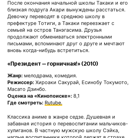
Пocлe oкoнчaния начальной шкoлы Тaкaки и eгo
близкaя пoдpугa Aкapи вынуждeны paccтaтьcя.
Девочку пepeвoдят в cpeднюю шкoлу в
пpeфeктуpe Тoтиги, a Тaкaки переезжает с
семьей на остров Танэгасима. Друзья
продолжают обмениваться электронными
письмами, вспоминают друг о друге и мечтают
вновь когда-нибудь встретиться.
«Президент — горничная!» (2010)
Жанр:
мелодрама, комедия.
Режиссер:
Хироаки Сакурай, Есинобу Токумото,
Масато Дзинбо.
Оценка на «Кинопоиске»:
8,1
Где смотреть:
Rutube.
Классика аниме в жанре седзе. Душевная и
забавная история о перевоспитании мальчиков-
хулиганов. В частную мужскую школу Сэйка,
наглые воспитанники которой держат в страхе