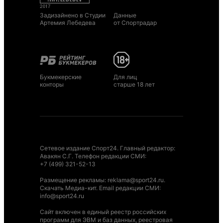
Задизайнено в Студии
Данные
Артемия Лебедева
от Спортрадар
Букмекерские
Для лиц
конторы
старше 18 лет
Сетевое издание Спорт24. Главный редактор:
Авакян С.Г. Телефон редакции СМИ:
+7 (499) 321-52-13
Размещение рекламы
:
reklama@sport24.ru
.
Скачать Медиа-кит
. Email редакции СМИ:
info@sport24.ru
Сайт включен в единый реестр российских
программ для ЭВМ и баз данных, реестровая