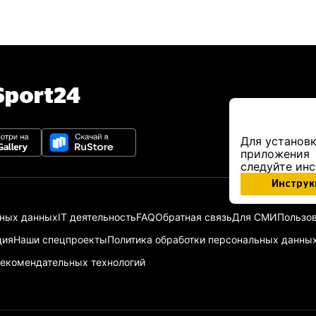
port24
Для установк
приложения
следуйте ин
Инструк
ьных данных
IT деятельность
FAQ
Обратная связь
Для СМИ
Пользов
ция
Наши спецпроекты
Политика обработки персональных данны
екомендательных технологий