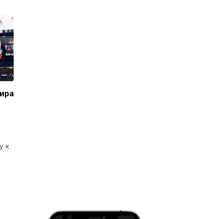
мира
у к