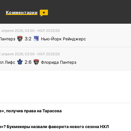
Комментарии
4 апреля 2026, 02:00
·
НХЛ
2025/26
3
2
Пантерз
Нью-Йорк Рейнджерс
2 апреля 2026, 02:00
·
НХЛ
2025/26
2
6
пл Лифс
Флорида Пантерз
», получив права на Тарасова
»? Букмекеры назвали фаворита нового сезона НХЛ