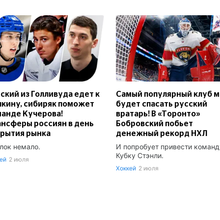
ский из Голливуда едет к
Самый популярный клуб 
кину, сибиряк поможет
будет спасать русский
анде Кучерова!
вратарь! В «Торонто»
нсферы россиян в день
Бобровский побьет
крытия рынка
денежный рекорд НХЛ
лок немало.
И попробует привести команд
Кубку Стэнли.
ей
2 июля
Хоккей
2 июля