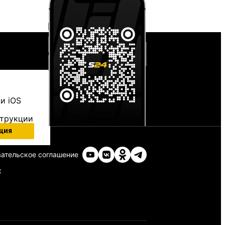
и iOS
струкции
ция
ательское соглашение
х