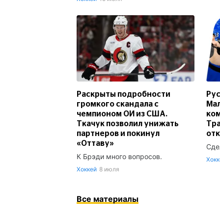
Раскрыты подробности
Рус
громкого скандала с
Мал
чемпионом ОИ из США.
ком
Ткачук позволил унижать
Тра
партнеров и покинул
от
«Оттаву»
Сде
К Брэди много вопросов.
Хокк
Хоккей
8 июля
Все материалы