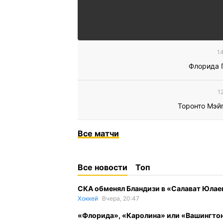
1
Флорида 
1
Торонто Мэй
Все
матчи
Все новости
Топ
СКА обменял Бландизи в «Салават Юлаев
Хоккей
Вчера, 20:47
«Флорида», «Каролина» или «Вашингтон