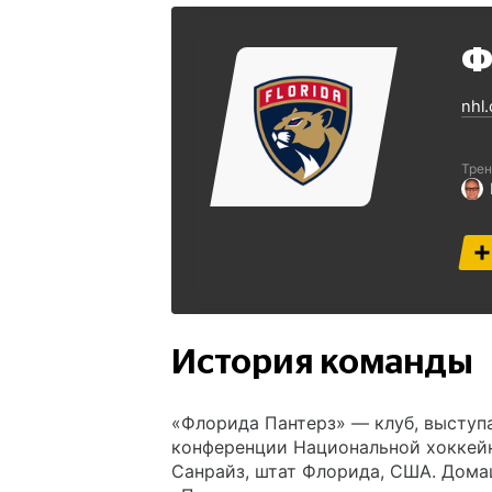
Ф
nhl
Трен
История команды
«Флорида Пантерз» — клуб, выступ
конференции Национальной хоккейно
Санрайз, штат Флорида, США. Дома