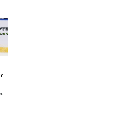
му
ть