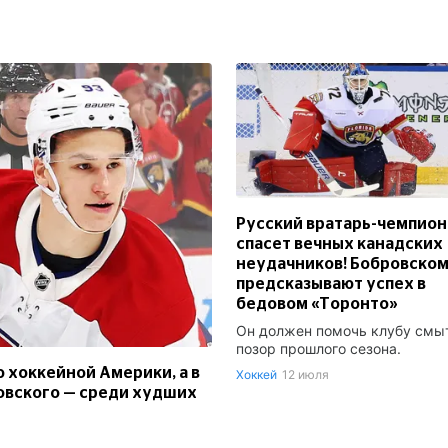
Русский вратарь-чемпион
спасет вечных канадских
неудачников! Бобровско
предсказывают успех в
бедовом «Торонто»
Он должен помочь клубу смы
позор прошлого сезона.
 хоккейной Америки, а в
Хоккей
12 июля
ровского — среди худших