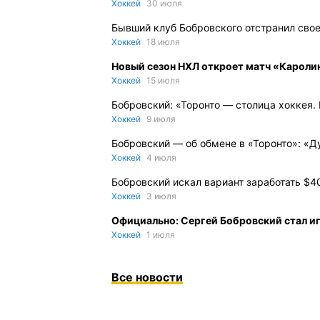
Хоккей
30 июля
Бывший клуб Бобровского отстранил сво
Хоккей
18 июля
Новый сезон НХЛ откроет матч «Карол
Хоккей
15 июля
Бобровский: «Торонто — столица хоккея.
Хоккей
9 июля
Бобровский — об обмене в «Торонто»: «Ду
Хоккей
4 июля
Бобровский искал вариант заработать $4
Хоккей
3 июля
Официально: Сергей Бобровский стал и
Хоккей
1 июля
Все новости