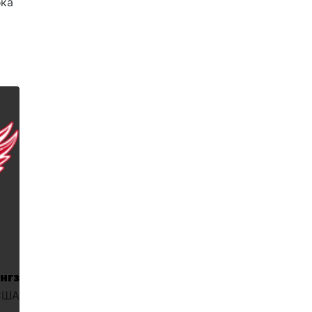
бка
нгз
США