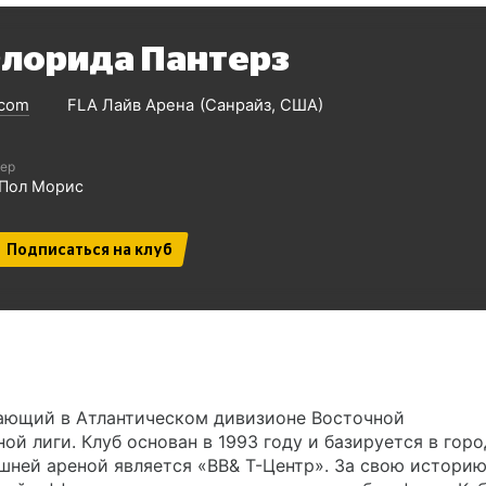
лорида Пантерз
.com
FLA Лайв Арена
Санрайз
США
ер
Пол Морис
Подписаться на клуб
ающий в Атлантическом дивизионе Восточной
й лиги. Клуб основан в 1993 году и базируется в горо
шней ареной является «BB& T-Центр». За свою истори