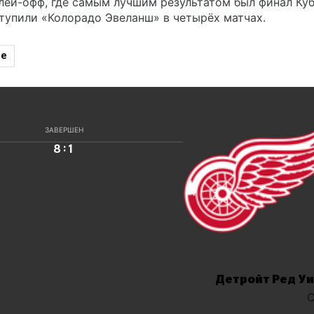
плей-офф, где самым лучшим результатом был финал Ку
ступили «Колорадо Эвеланш» в четырёх матчах.
ие
ЗАВЕРШЕН
:
8
1
Детройт Ред Уи