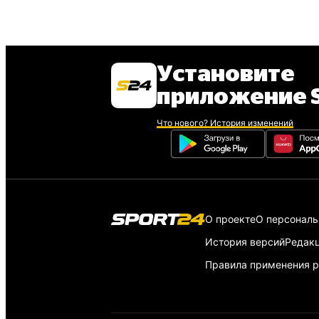
Установите
приложение S
Что нового? История изменений
О проекте
О персонал
История версий
Редак
Правила применения р