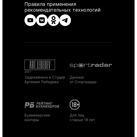
Правила применения
рекомендательных технологий
Задизайнено в Студии
Данные
Артемия Лебедева
от Спортрадар
Букмекерские
Для лиц
конторы
старше 18 лет