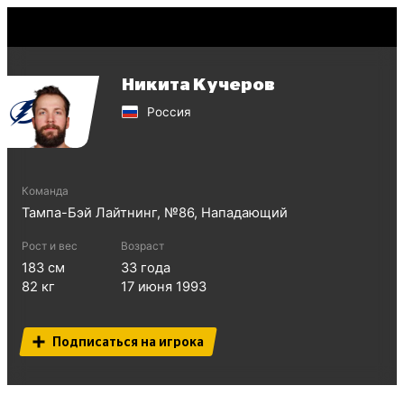
Никита Кучеров
Россия
Команда
Тампа-Бэй Лайтнинг
, №
86
,
Нападающий
Рост и вес
Возраст
183
см
33
года
82
кг
17 июня 1993
Подписаться на игрока