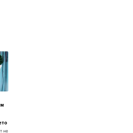
ым
ето
т не