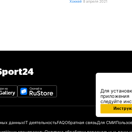
Хоккей
8 апреля 2021
port24
Для установк
приложения
следуйте ин
Инструк
ьных данных
IT деятельность
FAQ
Обратная связь
Для СМИ
Пользов
ция
Наши спецпроекты
Политика обработки персональных данны