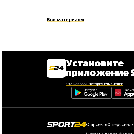
Все материалы
Установите
приложение S
Что нового? История изменений
О проекте
О персонал
История версий
Редак