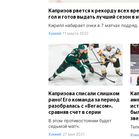
Капризов рвется к рекорду всех вр
гол и готов выдать лучший сезон в
Кирилл набирает очки в 7 матчах подряд.
Хоккей
11 марта 2022
Капризова списали слишком
Кап
рано! Его команда за период
аме
разобралась с «Вегасом»,
ист
сравняв счет в серии
был
зв
В этом противостоянии будет
седьмой матч.
Теп
Хоккей
27 мая 2021
Хокк