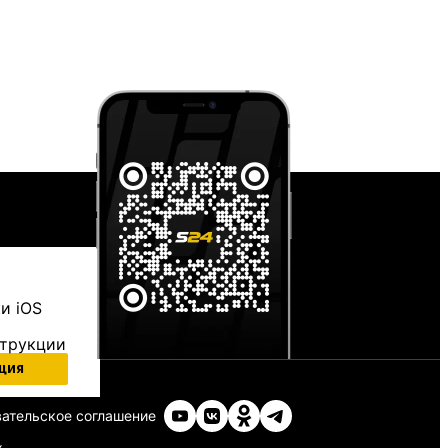
и iOS
струкции
ция
ательское соглашение
х