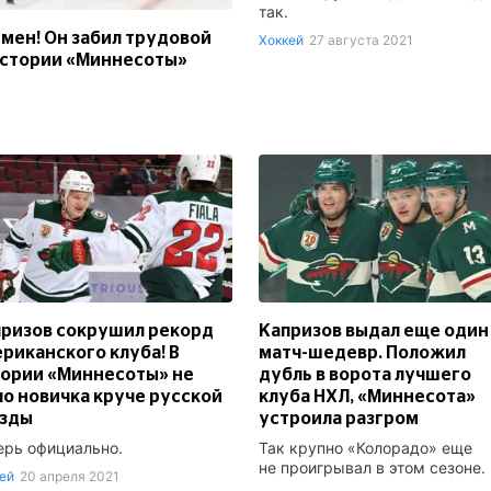
так.
емен! Он забил трудовой
Хоккей
27 августа 2021
 истории «Миннесоты»
ризов сокрушил рекорд
Капризов выдал еще один
риканского клуба! В
матч-шедевр. Положил
ории «Миннесоты» не
дубль в ворота лучшего
о новичка круче русской
клуба НХЛ, «Миннесота»
езды
устроила разгром
ерь официально.
Так крупно «Колорадо» еще
не проигрывал в этом сезоне.
ей
20 апреля 2021