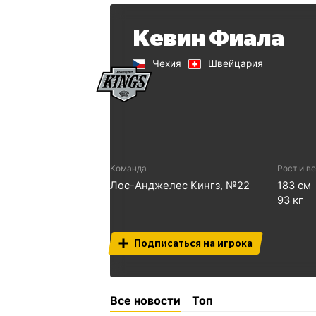
Кевин Фиала
Чехия
Швейцария
Команда
Рост и в
Лос-Анджелес Кингз
, №
22
183
см
93
кг
Подписаться на игрока
Все новости
Топ