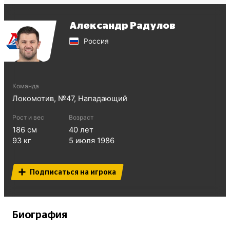
Александр Радулов
Россия
Команда
Локомотив
, №
47
,
Нападающий
Рост и вес
Возраст
186
см
40
лет
93
кг
5 июля 1986
Подписаться на игрока
Биография