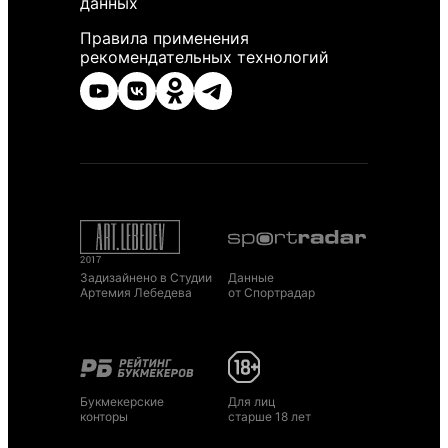
данных
Правила применения
рекомендательных технологий
Задизайнено в Студии
Данные
Артемия Лебедева
от Спортрадар
Букмекерские
Для лиц
конторы
старше 18 лет