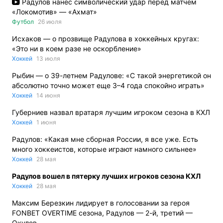
Радулов нанес символический удар перед матчем
«Локомотив» — «Ахмат»
Футбол
26 июля
Исхаков — о прозвище Радулова в хоккейных кругах:
«Это ни в коем разе не оскорбление»
Хоккей
13 июля
Рыбин — о 39-летнем Радулове: «С такой энергетикой он
абсолютно точно может еще 3–4 года спокойно играть»
Хоккей
14 июня
Губерниев назвал вратаря лучшим игроком сезона в КХЛ
Хоккей
1 июня
Радулов: «Какая мне сборная России, я все уже. Есть
много хоккеистов, которые играют намного сильнее»
Хоккей
28 мая
Радулов вошел в пятерку лучших игроков сезона КХЛ
Хоккей
28 мая
Максим Березкин лидирует в голосовании за героя
FONBET OVERTIME сезона, Радулов — 2-й, третий —
Окулов