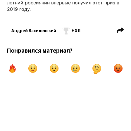
летний россиянин впервые получил этот приз в
2019 году.
Андрей Василевский
НХЛ
ХК Тампа-Бэй Лайтнинг
Везина Трофи
Понравился материал?