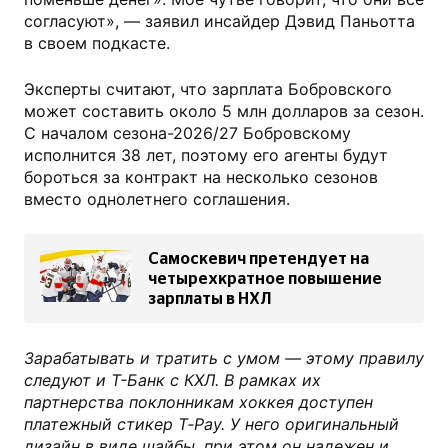
согласуют», — заявил инсайдер Дэвид Паньотта
в своем подкасте.
Эксперты считают, что зарплата Бобровского
может составить около 5 млн долларов за сезон.
С началом сезона-2026/27 Бобровскому
исполнится 38 лет, поэтому его агенты будут
бороться за контракт на несколько сезонов
вместо однолетнего соглашения.
Самоскевич претендует на
четырехкратное повышение
зарплаты в НХЛ
Зарабатывать и тратить с умом — этому правилу
следуют и Т-Банк с КХЛ. В рамках их
партнерства поклонникам хоккея доступен
платежный стикер T‑Pay. У него оригинальный
дизайн в виде шайбы, при этом он надежен и