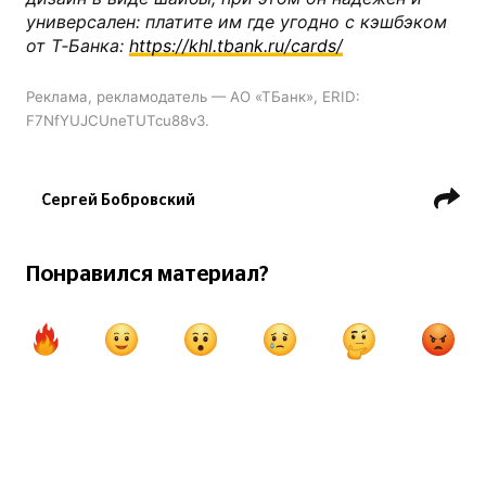
универсален: платите им где угодно с кэшбэком
от Т‑Банка:
https://khl.tbank.ru/cards/
Реклама, рекламодатель — АО «ТБанк», ERID:
F7NfYUJCUneTUTcu88v3.
Сергей Бобровский
ХК Флорида Пантерз
НХЛ
Брэд Маршан
Хоккей и деньги
Понравился материал?