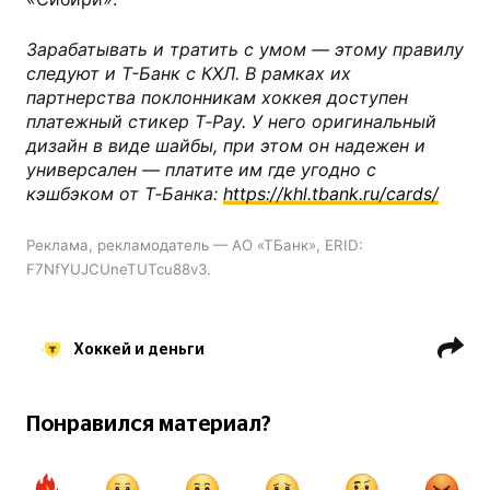
Зарабатывать и тратить с умом — этому правилу
следуют и Т-Банк с КХЛ. В рамках их
партнерства поклонникам хоккея доступен
платежный стикер T‑Pay. У него оригинальный
дизайн в виде шайбы, при этом он надежен и
универсален — платите им где угодно с
кэшбэком от Т‑Банка:
https://khl.tbank.ru/cards/
Реклама, рекламодатель — АО «ТБанк», ERID:
F7NfYUJCUneTUTcu88v3.
Хоккей и деньги
ХК Сибирь Новосибирск
Антон Косолапов
Понравился материал?