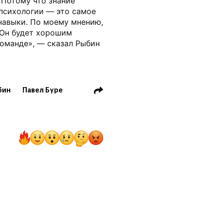
Потому что знание
 психологии — это самое
е навыки. По моему мнению,
 Он будет хорошим
команде», — сказал Рыбин
бин
Павел Буре