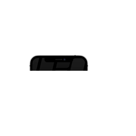
и iOS
струкции