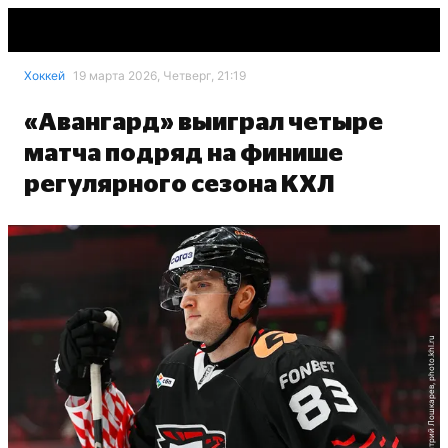
Хоккей
19 марта 2026, Четверг, 21:19
«Авангард» выиграл четыре
матча подряд на финише
регулярного сезона КХЛ
Дмитрий Лошкарев, photo.khl.ru