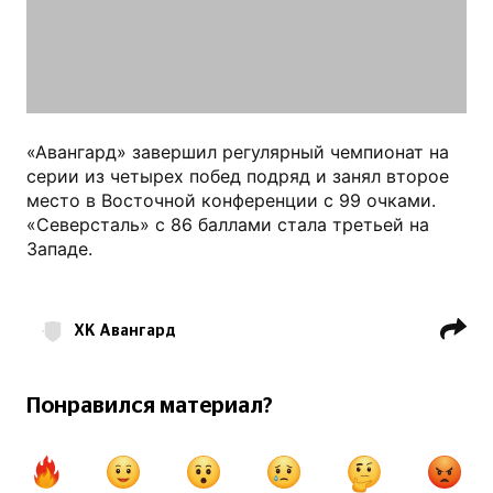
«Авангард» завершил регулярный чемпионат на
серии из четырех побед подряд и занял второе
место в Восточной конференции с 99 очками.
«Северсталь» с 86 баллами стала третьей на
Западе.
ХК Авангард
ХК Северсталь Череповец
Майкл Маклауд
КХЛ
Понравился материал?
Александр Волков (хоккеист)