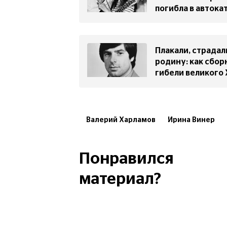
погибла в авток
Плакали, страдали
родину: как сбор
гибели великого
Валерий Харламов
Ирина Винер
Сборная СССР по хоккею
Понравился
материал?