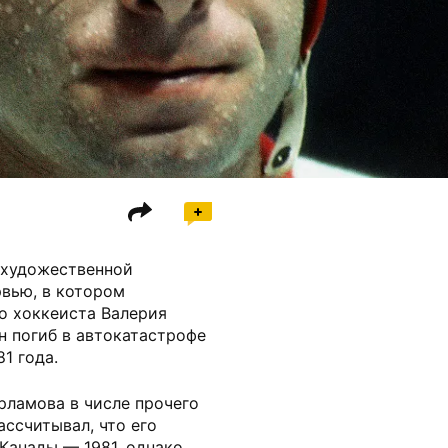
 художественной
рвью, в котором
го хоккеиста Валерия
н погиб в автокатастрофе
1 года.
рламова в числе прочего
ссчитывал, что его
 Канады — 1981, однако