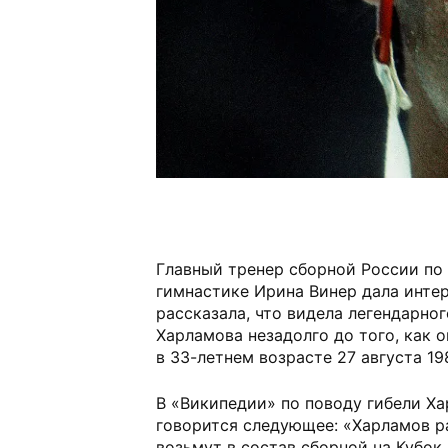
Главный тренер сборной России по
гимнастике Ирина Винер дала инте
рассказала, что видела легендарно
Харламова незадолго до того, как о
в 33-летнем возрасте 27 августа 198
В «Википедии» по поводу гибели Ха
говорится следующее: «Харламов ра
возьмут в состав сборной на Кубок