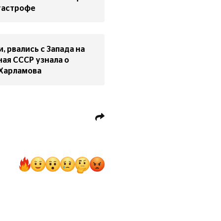
атастрофе
, рвались с Запада на
ная СССР узнала о
 Харламова