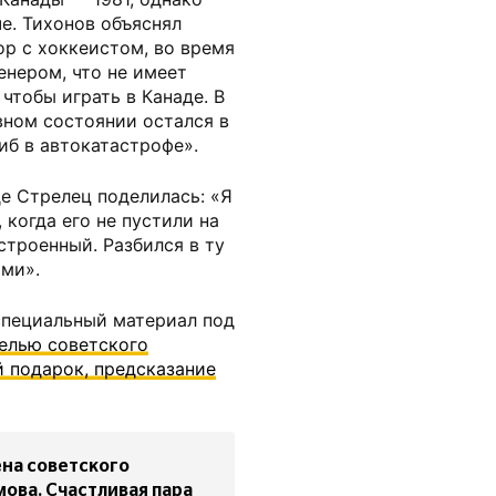
е. Тихонов объяснял
ор с хоккеистом, во время
енером, что не имеет
чтобы играть в Канаде. В
вном состоянии остался в
иб в автокатастрофе».
е Стрелец поделилась: «Я
 когда его не пустили на
строенный. Разбился в ту
ами».
специальный материал под
белью советского
 подарок, предсказание
ена советского
ова. Счастливая пара