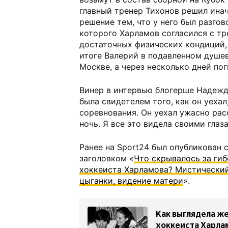
главный тренер Тихонов решил инач
решение тем, что у него был разгов
которого Харламов согласился с тр
достаточных физических кондиций, 
итоге Валерий в подавленном душе
Москве, а через несколько дней пог
Винер в интервью блогерше Надежд
была свидетелем того, как он уехал,
соревнования. Он уехал ужасно рас
ночь. Я все это видела своими глаз
Ранее на Sport24 был опубликован 
заголовком «
Что скрывалось за ги
хоккеиста Харламова? Мистический
цыганки, видение матери
».
Как выглядела ж
хоккеиста Харлам