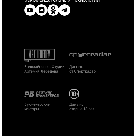
Задизайнено в Студии
Данные
Артемия Лебедева
от Спортрадар
Букмекерские
Для лиц
конторы
старше 18 лет