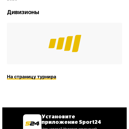
Дивизионы
На страницу турнира
Установите
приложение Sport24
Что нового? История изменений