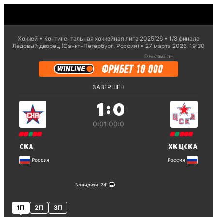
Хоккей
Континентальная хоккейная лига 2025/26
1/8 финaла
Ледовый дворец (Санкт-Петербург, Россия)
27 марта 2026, 19:30
ⓘ
Реклама 18+.
ЗАВЕРШЕН
:
1
0
0:0
1:0
0:0
СКА
ХК ЦСКА
Россия
Россия
Бландизи
24
1П
2П
3П