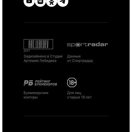
Задизайнено в Студии
Данные
Артемия Лебедева
от Спортрадар
Букмекерские
Для лиц
конторы
старше 18 лет