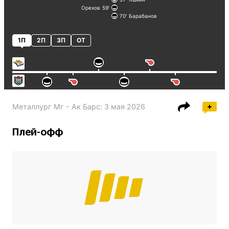
Орехов
59
70
Барабанов
1П
2П
3П
ОТ
Металлург Мг - Ак Барс
:
3 мая 2026
Плей-офф