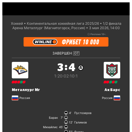
Хоккей
Континентальная хоккейная лига 2025/26
1/2 финaла
Арена Металлург (Магнитогорск, Россия)
3 мая 2026, 14:00
ⓘ
Реклама 18+.
ЗАВЕРШЕН
ОТ
:
3
4
1:2
0:0
2:1
0:1
Металлург Мг
Ак Барс
Россия
Россия
4
Пустозеров
Барак
7
12
Галимов
Михайлис
45
51
Яшкин