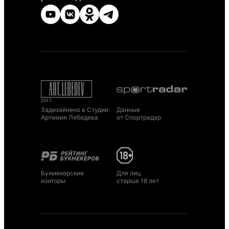
Задизайнено в Студии
Данные
Артемия Лебедева
от Спортрадар
Букмекерские
Для лиц
конторы
старше 18 лет