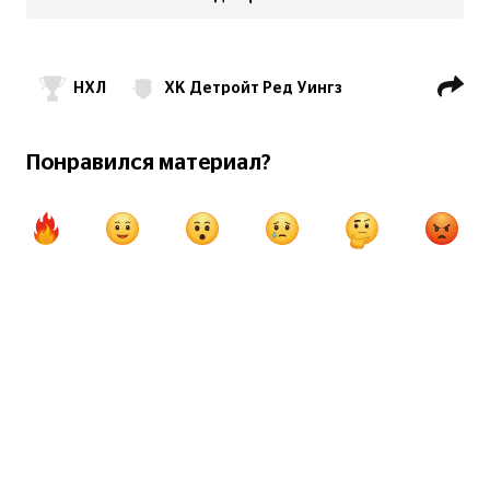
НХЛ
ХК Детройт Ред Уингз
ХК Нью-Джерси Дэвилз
Вячеслав Фетисов
Понравился материал?