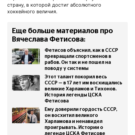
страну, в которой достиг абсолютного
хоккейного величия.
Еще больше материалов про
Вячеслава Фетисова:
Фетисов объяснил, как в СССР
превращали спортсменов в
рабов. Он так и не пошел на
поводу у системы
Этот талант покорил весь
СССР — в 17 лет им восхищались
великие Харламов и Тихонов.
История легенды ЦСКА
Фетисова
Ему доверили гордость СССР,
он восхитил великого
Харламова и ненавидел
проигрывать. Истории о
легенде ЦСКА Фетисове