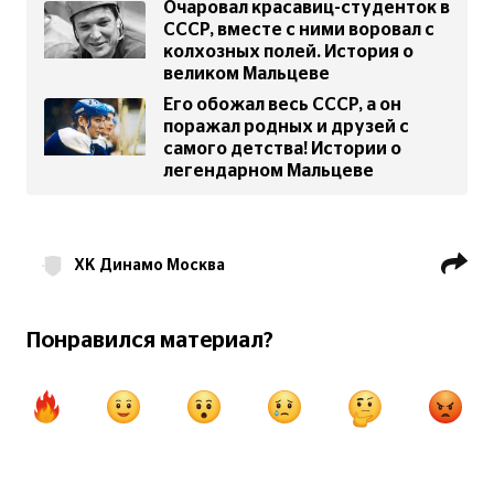
Очаровал красавиц-студенток в
СССР, вместе с ними воровал с
колхозных полей. История о
великом Мальцеве
Его обожал весь СССР, а он
поражал родных и друзей с
самого детства! Истории о
легендарном Мальцеве
ХК Динамо Москва
Александр Мальцев (хоккеист)
Понравился материал?