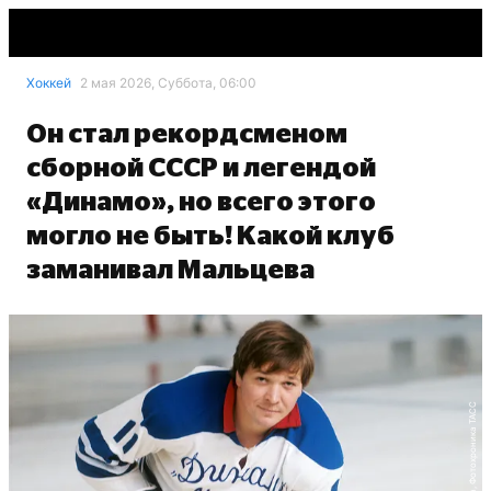
Хоккей
2 мая 2026, Суббота, 06:00
Он стал рекордсменом
сборной СССР и легендой
«Динамо», но всего этого
могло не быть! Какой клуб
заманивал Мальцева
Вячеслав Ун Да-син, Фотохроника ТАСС