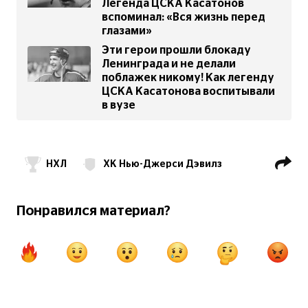
Легенда ЦСКА Касатонов
вспоминал: «Вся жизнь перед
глазами»
Эти герои прошли блокаду
Ленинграда и не делали
поблажек никому! Как легенду
ЦСКА Касатонова воспитывали
в вузе
НХЛ
ХК Нью-Джерси Дэвилз
Алексей Касатонов
ХК ЦСКА
Понравился материал?