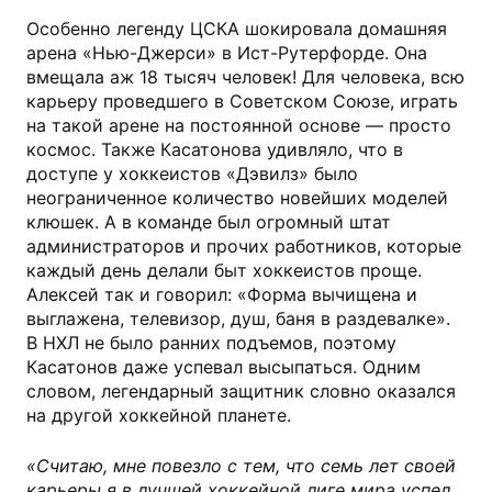
Особенно легенду ЦСКА шокировала домашняя
арена «Нью-Джерси» в Ист-Рутерфорде. Она
вмещала аж 18 тысяч человек! Для человека, всю
карьеру проведшего в Советском Союзе, играть
на такой арене на постоянной основе — просто
космос. Также Касатонова удивляло, что в
доступе у хоккеистов «Дэвилз» было
неограниченное количество новейших моделей
клюшек. А в команде был огромный штат
администраторов и прочих работников, которые
каждый день делали быт хоккеистов проще.
Алексей так и говорил: «Форма вычищена и
выглажена, телевизор, душ, баня в раздевалке».
В НХЛ не было ранних подъемов, поэтому
Касатонов даже успевал высыпаться. Одним
словом, легендарный защитник словно оказался
на другой хоккейной планете.
«Считаю, мне повезло с тем, что семь лет своей
карьеры я в лучшей хоккейной лиге мира успел