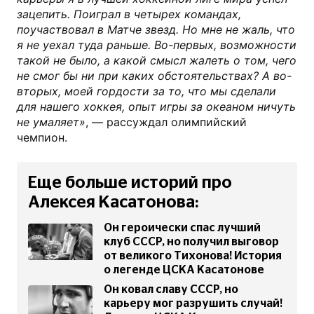
зацепить. Поиграл в четырех командах,
поучаствовал в Матче звезд. Но мне не жаль, что
я не уехал туда раньше. Во-первых, возможности
такой не было, а какой смысл жалеть о том, чего
не смог бы ни при каких обстоятельствах? А во-
вторых, моей гордости за то, что мы сделали
для нашего хоккея, опыт игры за океаном ничуть
не умаляет»
, — рассуждал олимпийский
чемпион.
Еще больше историй про
Алексея Касатонова:
Он героически спас лучший
клуб СССР, но получил выговор
от великого Тихонова! История
о легенде ЦСКА Касатонове
Он ковал славу СССР, но
карьеру мог разрушить случай!