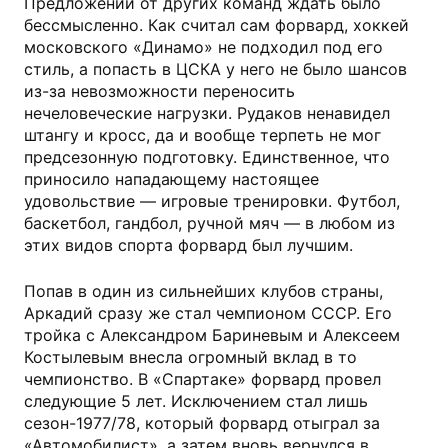
Предложений от других команд ждать было
бессмысленно. Как считал сам форвард, хоккей
московского «Динамо» не подходил под его
стиль, а попасть в ЦСКА у него не было шансов
из-за невозможности переносить
нечеловеческие нагрузки. Рудаков ненавидел
штангу и кросс, да и вообще терпеть не мог
предсезонную подготовку. Единственное, что
приносило нападающему настоящее
удовольствие — игровые тренировки. Футбол,
баскетбол, гандбол, ручной мяч — в любом из
этих видов спорта форвард был лучшим.
Попав в один из сильнейших клубов страны,
Аркадий сразу же стал чемпионом СССР. Его
тройка с Александром Бариневым и Алексеем
Костылевым внесла огромный вклад в то
чемпионство. В «Спартаке» форвард провел
следующие 5 лет. Исключением стал лишь
сезон-1977/78, который форвард отыграл за
«Автомобилист», а затем вновь вернулся в