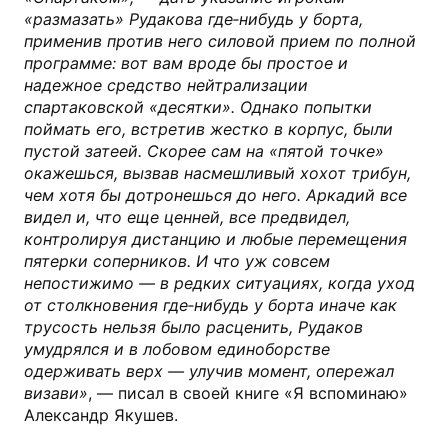
«размазать» Рудакова где‐нибудь у борта,
применив против него силовой прием по полной
программе: вот вам вроде бы простое и
надежное средство нейтрализации
спартаковской «десятки». Однако попытки
поймать его, встретив жестко в корпус, были
пустой затеей. Скорее сам на «пятой точке»
окажешься, вызвав насмешливый хохот трибун,
чем хотя бы дотронешься до него. Аркадий все
видел и, что еще ценней, все предвидел,
контролируя дистанцию и любые перемещения
пятерки соперников. И что уж совсем
непостижимо — в редких ситуациях, когда уход
от столкновения где‐нибудь у борта иначе как
трусость нельзя было расценить, Рудаков
умудрялся и в лобовом единоборстве
одерживать верх — улучив момент, опережал
визави»
, — писал в своей книге «Я вспоминаю»
Александр Якушев.