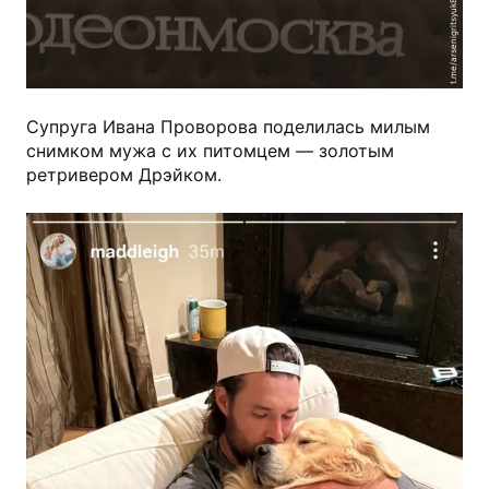
t.me/arsenigritsyuk81
Супруга Ивана Проворова поделилась милым
снимком мужа с их питомцем — золотым
ретривером Дрэйком.