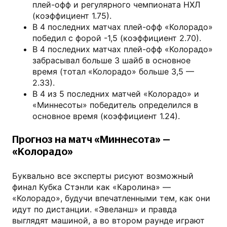
плей-офф и регулярного чемпионата НХЛ
(коэффициент 1.75).
В 4 последних матчах плей-офф «Колорадо»
победил с форой -1,5 (коэффициент 2.70).
В 4 последних матчах плей-офф «Колорадо»
забрасывал больше 3 шайб в основное
время (тотал «Колорадо» больше 3,5 —
2.33).
В 4 из 5 последних матчей «Колорадо» и
«Миннесоты» победитель определился в
основное время (коэффициент 1.24).
Прогноз на матч «Миннесота» —
«Колорадо»
Буквально все эксперты рисуют возможный
финал Кубка Стэнли как «Каролина» —
«Колорадо», будучи впечатленными тем, как они
идут по дистанции. «Эвеланш» и правда
выглядят машиной, а во втором раунде играют