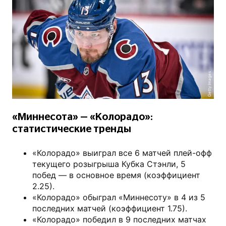
Getty Images
«Миннесота» — «Колорадо»:
статистические тренды
«Колорадо» выиграл все 6 матчей плей-офф
текущего розыгрыша Кубка Стэнли, 5
побед — в основное время (коэффициент
2.25).
«Колорадо» обыграл «Миннесоту» в 4 из 5
последних матчей (коэффициент 1.75).
«Колорадо» победил в 9 последних матчах