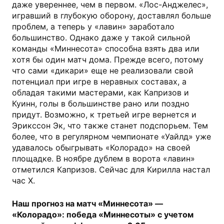
даже увереннее, чем в первом. «Лос-Анджелес»,
игравший в глубокую оборону, доставлял больше
проблем, а теперь у «лавин» заработало
большинство. Однако даже у такой сильной
команды «Миннесота» способна взять два или
хотя бы один матч дома. Прежде всего, потому
что сами «дикари» еще не реализовали свой
потенциал при игре в неравных составах, а
обладая такими мастерами, как Капризов и
Куинн, голы в большинстве рано или поздно
придут. Возможно, к третьей игре вернется и
Эрикссон Эк, что также станет подспорьем. Тем
более, что в регулярном чемпионате «Уайлд» уже
удавалось обыгрывать «Колорадо» на своей
площадке. В ноябре дублем в ворота «лавин»
отметился Капризов. Сейчас для Кирилла настал
час Х.
Наш прогноз на матч «Миннесота» —
«Колорадо»: победа «Миннесоты» с учетом