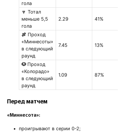
гола
🔽 Тотал
меньше 5,5
2.29
41%
гола
🍖
Проход
«Миннесоты»
7.45
13%
в следующий
раунд
🐶
Проход
«Колорадо»
1.09
87%
в следующий
раунд
Перед матчем
«Миннесота»:
проигрывают в серии 0-2;