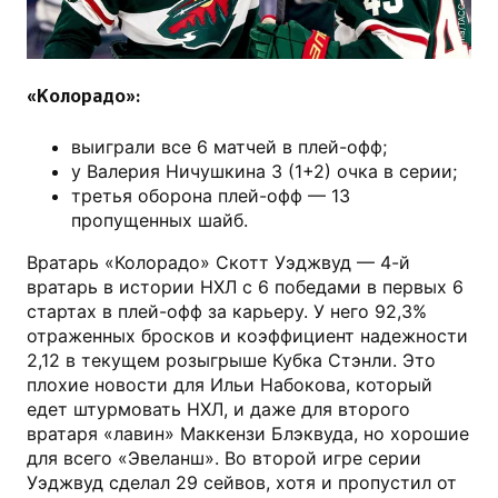
Zuma/ТАСС
«Колорадо»:
выиграли все 6 матчей в плей-офф;
у Валерия Ничушкина 3 (1+2) очка в серии;
третья оборона плей-офф — 13
пропущенных шайб.
Вратарь «Колорадо» Скотт Уэджвуд — 4-й
вратарь в истории НХЛ с 6 победами в первых 6
стартах в плей-офф за карьеру. У него 92,3%
отраженных бросков и коэффициент надежности
2,12 в текущем розыгрыше Кубка Стэнли. Это
плохие новости для Ильи Набокова, который
едет штурмовать НХЛ, и даже для второго
вратаря «лавин» Маккензи Блэквуда, но хорошие
для всего «Эвеланш». Во второй игре серии
Уэджвуд сделал 29 сейвов, хотя и пропустил от