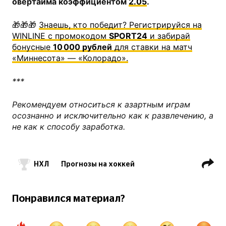
овертайма коэффициентом
2.05
.
🎁🎁🎁
Знаешь, кто победит? Регистрируйся на
WINLINE с промокодом
SPORT24
и забирай
бонусные
10 000 рублей
для ставки на матч
«Миннесота» — «Колорадо».
***
Рекомендуем относиться к азартным играм
осознанно и исключительно как к развлечению, а
не как к способу заработка.
НХЛ
Прогнозы на хоккей
WINLINE
ХК Колорадо Эвеланш
Кирилл Капризов
Понравился материал?
ХК Миннесота Уайлд
Кубок Стэнли