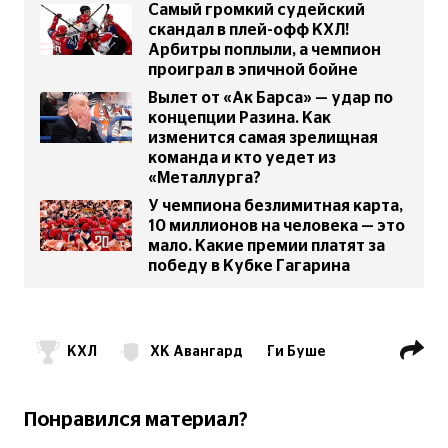
Самый громкий судейский
скандал в плей-офф КХЛ!
Арбитры поплыли, а чемпион
проиграл в эпичной бойне
Вылет от «Ак Барса» — удар по
концепции Разина. Как
изменится самая зрелищная
команда и кто уедет из
«Металлурга?
У чемпиона безлимитная карта,
10 миллионов на человека — это
мало. Какие премии платят за
победу в Кубке Гагарина
КХЛ
ХК Авангард
Ги Буше
ХК Локомотив Ярославль
НХЛ
ХК Тампа-Бэй Лайтнинг
Понравился материал?
ХК Оттава Сенаторз