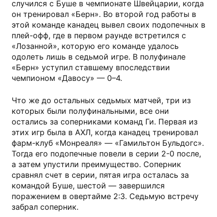
случился с Буше в чемпионате Швейцарии, когда
он тренировал «Берн». Во второй год работы в
этой команде канадец вывел своих подопечных в
плей-офф, где в первом раунде встретился с
«Лозанной», которую его команде удалось
одолеть лишь в седьмой игре. В полуфинале
«Берн» уступил ставшему впоследствии
чемпионом «Давосу» — 0–4.
Что же до остальных седьмых матчей, три из
которых были полуфинальными, все они
остались за соперниками команд Ги. Первая из
этих игр была в АХЛ, когда канадец тренировал
фарм-клуб «Монреаля» — «Гамильтон Бульдогс».
Тогда его подопечные повели в серии 2-0 после,
а затем упустили преимущество. Соперник
сравнял счет в серии, пятая игра осталась за
командой Буше, шестой — завершился
поражением в овертайме 2:3. Седьмую встречу
забрал соперник.