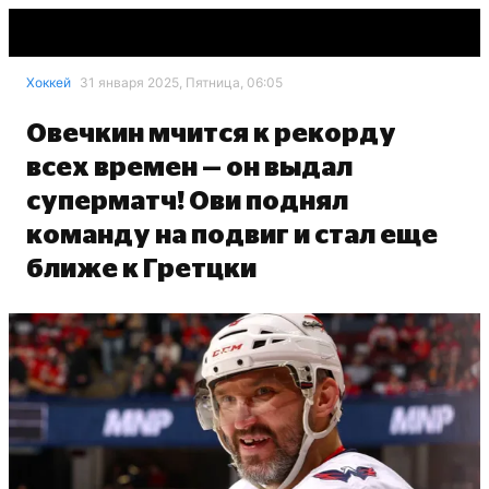
Хоккей
31 января 2025, Пятница, 06:05
Овечкин мчится к рекорду
всех времен — он выдал
суперматч! Ови поднял
команду на подвиг и стал еще
ближе к Гретцки