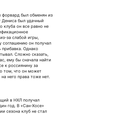
й форвард был обменян из
у Дениса был удачный
о клуба он все равно не
лификационное
из-за слабой игры,
у соглашению он получал
ь прибавка. Однако
атывал. Сложно сказать,
ас, ему бы сначала найти
се к россиянину за
о том, что он может
 на него права тоже нет.
ющий в НХЛ получал
ин год. В «Сан-Хосе»
ии сезона клуб не стал