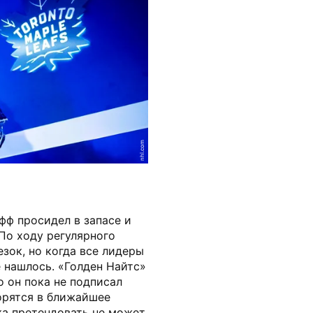
nhl.com
фф просидел в запасе и
 По ходу регулярного
зок, но когда все лидеры
е нашлось. «Голден Найтс»
 он пока не подписал
орятся в ближайшее
ка претендовать не может.