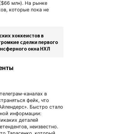
($66 млн). На рынке
ов, которые пока не
сских хоккеистов в
громкие сделки первого
ансферного окна НХЛ
генты
 телеграм-каналах в
траняться фейк, что
Айлендерс». Быстро стало
льной информации:
Никаких деталей
етендентов, неизвестно.
 что Тарасенко, который