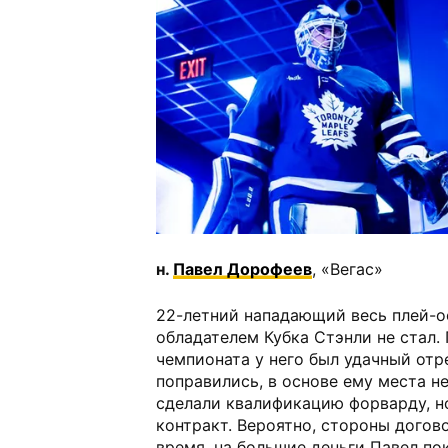
н.
Павел Дорофеев
, «Вегас»
22-летний нападающий весь плей-о
обладателем Кубка Стэнли не стал.
чемпионата у него был удачный отре
поправились, в основе ему места н
сделали квалификацию форварду, но
контракт. Вероятно, стороны догов
время, на большие деньги Павел по