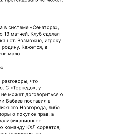
а в системе «Сенаторз»,
о 13 матчей. Клуб сделал
ка нет. Возможно, игроку
 родину. Кажется, в
ень мало.
о»
 разговоры, что
. С «Торпедо», у
т не может договориться о
ми Бабаев поставил в
Нижнего Новгорода, либо
оры о покупке прав, а
квалификационное
ю команду КХЛ сорвется,
де (вероятно, на