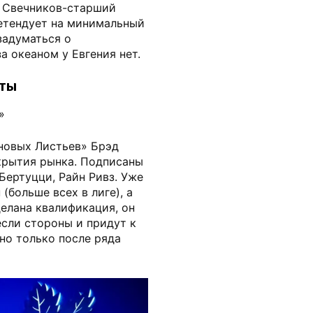
. Свечников-старший
ретендует на минимальный
задуматься о
а океаном у Евгения нет.
нты
»
новых Листьев» Брэд
ткрытия рынка. Подписаны
Бертуцци, Райн Ривз. Уже
(больше всех в лиге), а
делана квалификация, он
если стороны и придут к
но только после ряда