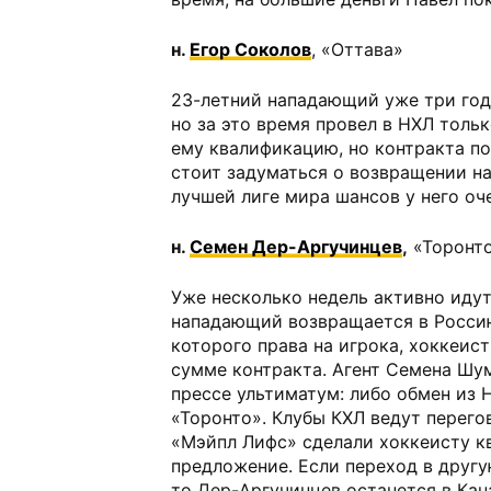
н.
Егор Соколов
, «Оттава»
23-летний нападающий уже три год
но за это время провел в НХЛ тольк
ему квалификацию, но контракта по
стоит задуматься о возвращении на
лучшей лиге мира шансов у него оч
н.
Семен Дер-Аргучинцев
,
«Торонт
Уже несколько недель активно идут
нападающий возвращается в Россию
которого права на игрока, хоккеис
сумме контракта. Агент Семена Шу
прессе ультиматум: либо обмен из 
«Торонто». Клубы КХЛ ведут перегов
«Мэйпл Лифс» сделали хоккеисту 
предложение. Если переход в другу
то Дер-Аргучинцев останется в Кана