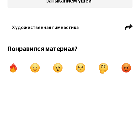
затыканием ушей
Художественная гимнастика
ЧЕ по художественной гимнастике
Мария Борисова
София Ильтерякова
Понравился материал?
Алина Кабаева