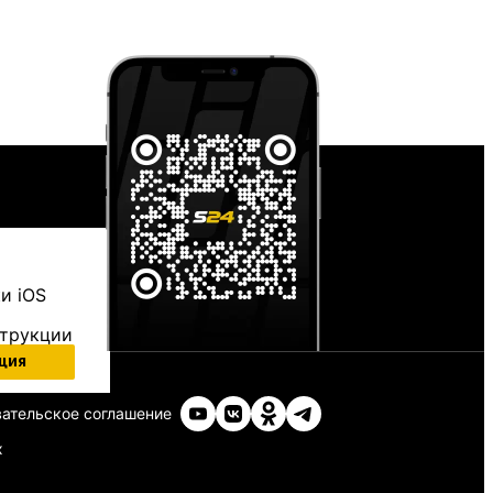
и iOS
струкции
ция
ательское соглашение
х