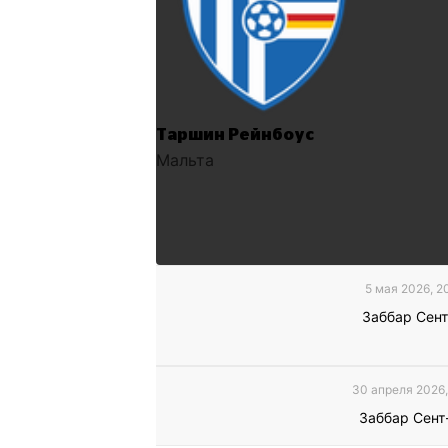
Таршин Рейнбоус
Мальта
5 мая 2026, 2
Заббар Сен
30 апреля 2026,
Заббар Сент