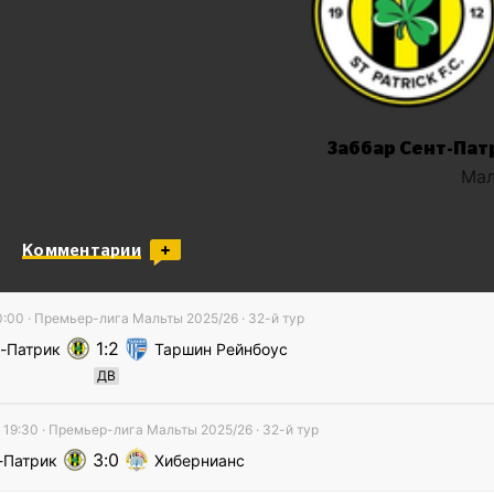
Заббар Сент-Пат
Мал
Комментарии
0:00
·
Премьер-лига Мальты
2025/26
· 32-й тур
1
2
т-Патрик
Таршин Рейнбоус
ДВ
 19:30
·
Премьер-лига Мальты
2025/26
· 32-й тур
3
0
-Патрик
Хибернианс