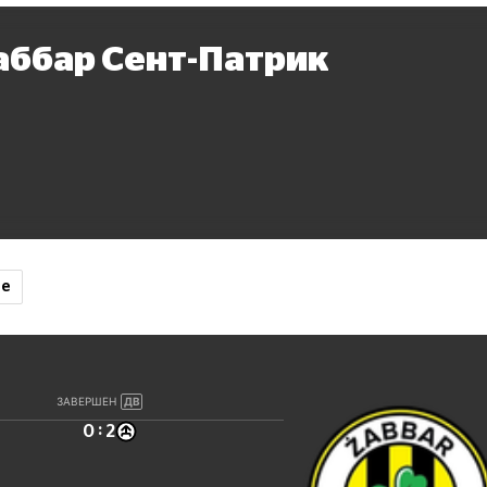
аббар Сент-Патрик
ие
ЗАВЕРШЕН
ДВ
:
0
2