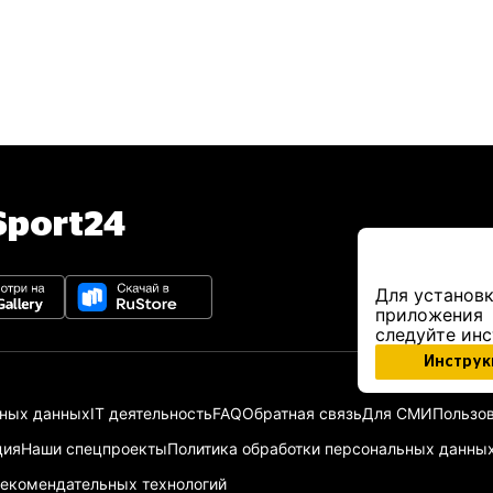
port24
Для установк
приложения
следуйте ин
Инструк
ьных данных
IT деятельность
FAQ
Обратная связь
Для СМИ
Пользов
ция
Наши спецпроекты
Политика обработки персональных данны
екомендательных технологий