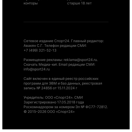
конторы
старше 18 лет
Сетевое издание Спорт24. Главный редактор:
Авакян С.Г. Телефон редакции СМИ:
+7 (499) 321-52-13
Размещение рекламы
:
reklama@sport24.ru
.
Скачать Медиа-кит
. Email редакции СМИ:
info@sport24.ru
Сайт включен в единый реестр российских
программ для ЭВМ и баз данных, реестровая
запись № 24856 от 15.11.2024 г
Учредитель: ООО «Спорт24». СМИ
Зарегистрировано 17.05.2018 года
Роскомнадзором за номером Эл № ФС77-72812.
© 2015–2026 ООО «Спорт24»