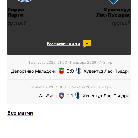
Серро-
Хувентуд
Ларго
Лас-Пьедрас
Уругвай
Уругвай
Комментарии
1 августа 2026, 21:00
·
Примера
2026
· 7-й тур
0
0
Депортиво Мальдонадо
Хувентуд Лас-Пьедрас
17 июля 2026, 21:00
·
Примера
2026
· 6-й тур
0
1
Альбион
Хувентуд Лас-Пьедрас
Все
матчи