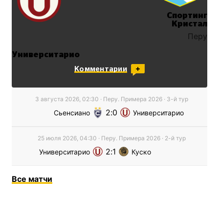
Спортинг
Кристал
Перу
Университарио
Перу
Комментарии
3 августа 2026, 02:30
·
Перу. Примера
2026
· 3-й тур
2
0
Сьенсиано
Университарио
25 июля 2026, 04:30
·
Перу. Примера
2026
· 2-й тур
2
1
Университарио
Куско
Все
матчи