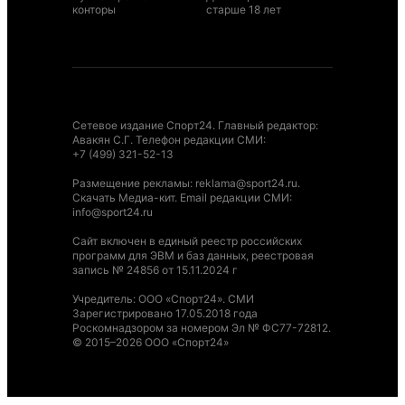
конторы
старше 18 лет
Сетевое издание Спорт24. Главный редактор:
Авакян С.Г. Телефон редакции СМИ:
+7 (499) 321-52-13
Размещение рекламы
:
reklama@sport24.ru
.
Скачать Медиа-кит
. Email редакции СМИ:
info@sport24.ru
Сайт включен в единый реестр российских
программ для ЭВМ и баз данных, реестровая
запись № 24856 от 15.11.2024 г
Учредитель: ООО «Спорт24». СМИ
Зарегистрировано 17.05.2018 года
Роскомнадзором за номером Эл № ФС77-72812.
© 2015–2026 ООО «Спорт24»