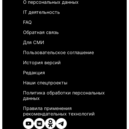
О персональных данных
IT деятельность
FAQ
Обратная связь
Для СМИ
Пользовательское соглашение
История версий
Редакция
Наши спецпроекты
Политика обработки персональных
данных
Правила применения
рекомендательных технологий