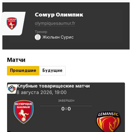
Сомур Олимпик
olympiquesaumur.fr
Тренер
Жюльен Сурис
Матчи
Прошедшие
Будущие
Клубные товарищеские матчи
8 августа 2026, 19:00
ЗАВЕРШЕН
:
0
0