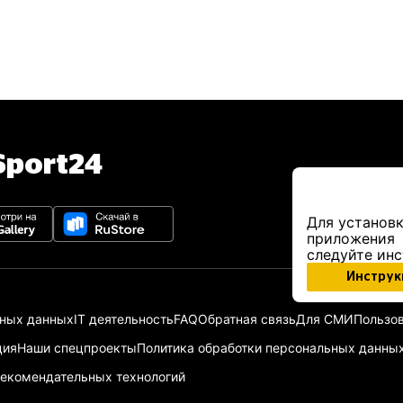
port24
Для установк
приложения
следуйте ин
Инструк
ьных данных
IT деятельность
FAQ
Обратная связь
Для СМИ
Пользов
ция
Наши спецпроекты
Политика обработки персональных данны
екомендательных технологий