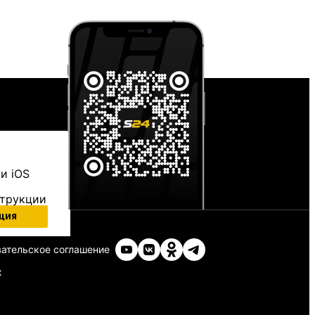
и iOS
струкции
ция
ательское соглашение
х