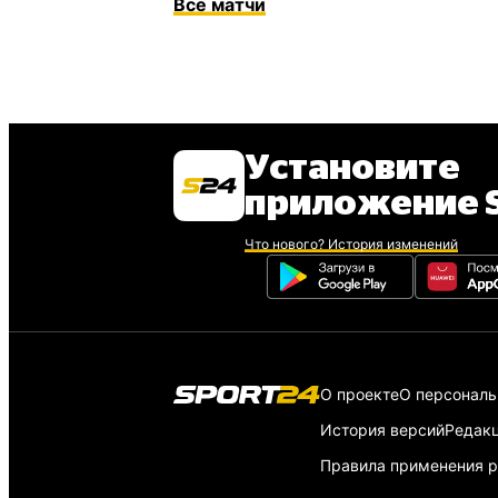
Все
матчи
Установите
приложение S
Что нового? История изменений
О проекте
О персонал
История версий
Редак
Правила применения р