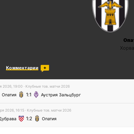
Опа
Хорва
Комментарии
я 2026, 19:00
·
Клубные тов. матчи
2026
1
1
Опатия
Аустрия Зальцбург
ря 2026, 16:15
·
Клубные тов. матчи
2026
1
2
Дубрава
Опатия