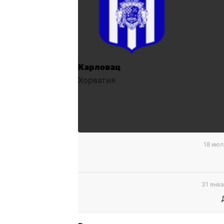
Карловац
Хорватия
18 июл
31 янва